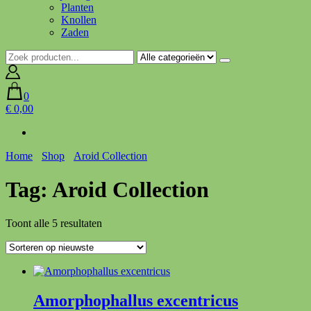
Planten
Knollen
Zaden
0
€ 0,00
Home
Shop
Aroid Collection
Tag:
Aroid Collection
Gesorteerd
Toont alle 5 resultaten
op
nieuwste
Amorphophallus excentricus