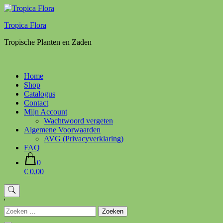
Ga
naar
Tropica Flora
de
inhoud
Tropische Planten en Zaden
Home
Shop
Catalogus
Contact
Mijn Account
Wachtwoord vergeten
Algemene Voorwaarden
AVG (Privacyverklaring)
FAQ
0
€ 0,00
'
Zoeken
naar: