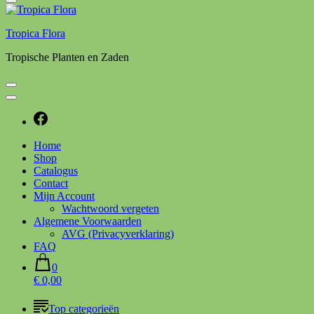
Tropica Flora
Tropische Planten en Zaden
Home
Shop
Catalogus
Contact
Mijn Account
Wachtwoord vergeten
Algemene Voorwaarden
AVG (Privacyverklaring)
FAQ
0
€ 0,00
Top categorieën